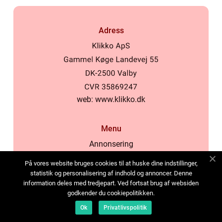
Adress
web:
www.klikko.dk
Menu
Annonsering
Om oss
På vores website bruges cookies til at huske dine indstillinger,
Cookies
statistik og personalisering af indhold og annoncer. Denne
information deles med tredjepart. Ved fortsat brug af websiden
Kontakta oss
godkender du cookiepolitikken.
Sitemap
Ok
Privatlivspolitik