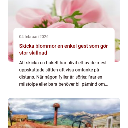
04 februari 2026
Skicka blommor en enkel gest som gör
stor skillnad
Att skicka en bukett har blivit ett av de mest
uppskattade sätten att visa omtanke på
distans. När någon fyller år, sörjer, firar en
milstolpe eller bara behöver bli påmind om
att någon bryr sig, kan blommor säga mer
än många ord. Tjänster för skicka...