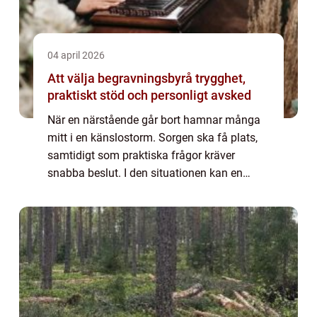
04 april 2026
Att välja begravningsbyrå trygghet,
praktiskt stöd och personligt avsked
När en närstående går bort hamnar många
mitt i en känslostorm. Sorgen ska få plats,
samtidigt som praktiska frågor kräver
snabba beslut. I den situationen kan en
begravningsbyrå bli ett viktigt stöd. Genom
att ta hand om det praktiska, guida genom
al...