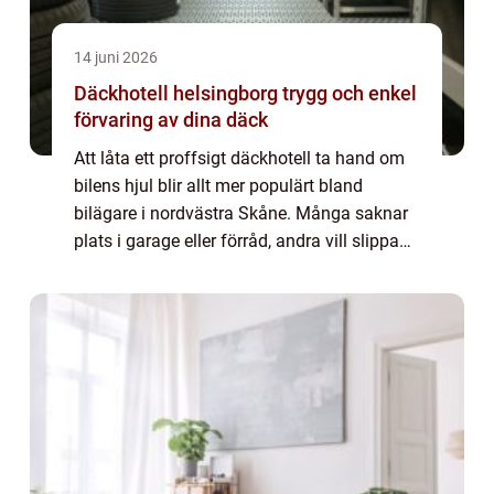
14 juni 2026
Däckhotell helsingborg trygg och enkel
förvaring av dina däck
Att låta ett proffsigt däckhotell ta hand om
bilens hjul blir allt mer populärt bland
bilägare i nordvästra Skåne. Många saknar
plats i garage eller förråd, andra vill slippa
tunga lyft och krångliga däckbyten på
uppfarten. Med ett modernt däckhotell...