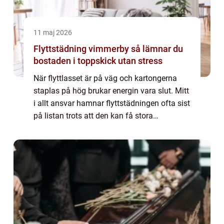
11 maj 2026
Flyttstädning vimmerby så lämnar du
bostaden i toppskick utan stress
När flyttlasset är på väg och kartongerna
staplas på hög brukar energin vara slut. Mitt
i allt ansvar hamnar flyttstädningen ofta sist
på listan trots att den kan få stora
konsekvenser om den inte sköts ordentligt.
En noggrann flyttstädning Vimmerby ...