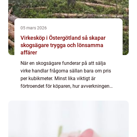
05 mars 2026
Virkesköp i Östergötland så skapar
skogsägare trygga och lönsamma
affärer
När en skogsägare funderar på att sälja
virke handlar frågorna sällan bara om pris
per kubikmeter. Minst lika viktigt är
förtroendet för köparen, hur avverkningen
planeras och hur skogen mår efteråt. I
Östergötland spelar lokalkännedom, tydlig
rådgiv...