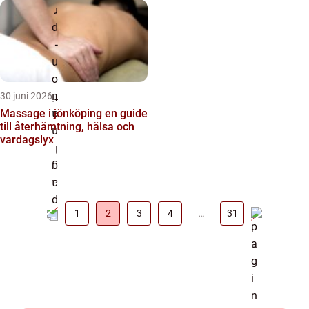
30 juni 2026
Massage i jönköping en guide
till återhämtning, hälsa och
vardagslyx
1
2
3
4
…
31