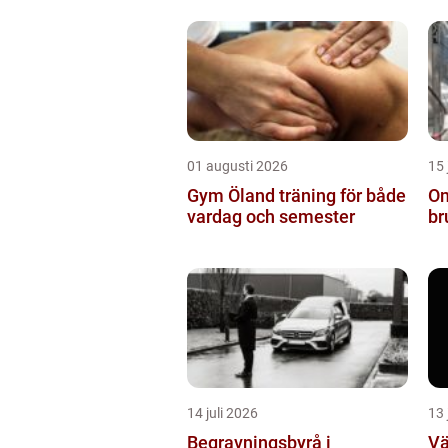
01 augusti 2026
15 
Gym Öland träning för både
Om
vardag och semester
br
14 juli 2026
13 
Begravningsbyrå i
Vä