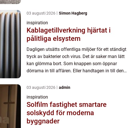
offentliga toaletten. Dagligen går där flera olika ...
03 augusti 2026
Simon Hagberg
inspiration
Kablagetillverkning hjärtat i
pålitliga elsystem
Dagligen utsätts offentliga miljöer för ett ständigt
tryck av bakterier och virus. Det är saker man lätt
kan glömma bort. Som knappen som öppnar
dörrarna in till affären. Eller handtagen in till den
offentliga toaletten. Dagligen går där flera olika ...
03 augusti 2026
admin
inspiration
Solfilm fastighet smartare
solskydd för moderna
byggnader