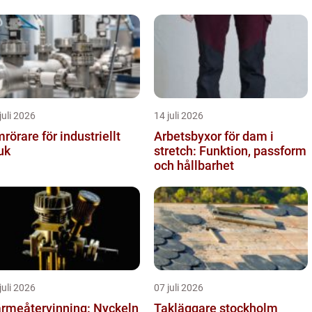
juli 2026
14 juli 2026
rörare för industriellt
Arbetsbyxor för dam i
uk
stretch: Funktion, passform
och hållbarhet
juli 2026
07 juli 2026
rmeåtervinning: Nyckeln
Takläggare stockholm