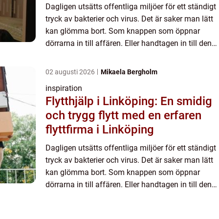
Dagligen utsätts offentliga miljöer för ett ständigt
tryck av bakterier och virus. Det är saker man lätt
kan glömma bort. Som knappen som öppnar
dörrarna in till affären. Eller handtagen in till den
offentliga toaletten. Dagligen går där flera olika ...
02 augusti 2026
Mikaela Bergholm
inspiration
Flytthjälp i Linköping: En smidig
och trygg flytt med en erfaren
flyttfirma i Linköping
Dagligen utsätts offentliga miljöer för ett ständigt
tryck av bakterier och virus. Det är saker man lätt
kan glömma bort. Som knappen som öppnar
dörrarna in till affären. Eller handtagen in till den
offentliga toaletten. Dagligen går där flera olika ...