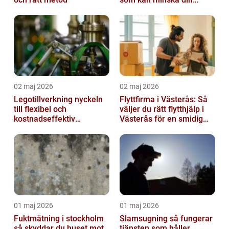
smärta
02 maj 2026
02 maj 2026
Legotillverkning nyckeln
Flyttfirma i Västerås: Så
till flexibel och
väljer du rätt flytthjälp i
kostnadseffektiv
Västerås för en smidig
produktion
flytt
01 maj 2026
01 maj 2026
Fuktmätning i stockholm
Slamsugning så fungerar
så skyddar du huset mot
tjänsten som håller