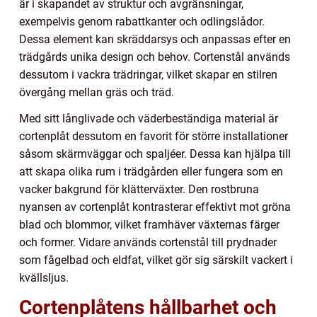
är i skapandet av struktur och avgränsningar,
exempelvis genom rabattkanter och odlingslådor.
Dessa element kan skräddarsys och anpassas efter en
trädgårds unika design och behov. Cortenstål används
dessutom i vackra trädringar, vilket skapar en stilren
övergång mellan gräs och träd.
Med sitt långlivade och väderbeständiga material är
cortenplåt dessutom en favorit för större installationer
såsom skärmväggar och spaljéer. Dessa kan hjälpa till
att skapa olika rum i trädgården eller fungera som en
vacker bakgrund för klätterväxter. Den rostbruna
nyansen av cortenplåt kontrasterar effektivt mot gröna
blad och blommor, vilket framhäver växternas färger
och former. Vidare används cortenstål till prydnader
som fågelbad och eldfat, vilket gör sig särskilt vackert i
kvällsljus.
Cortenplåtens hållbarhet och