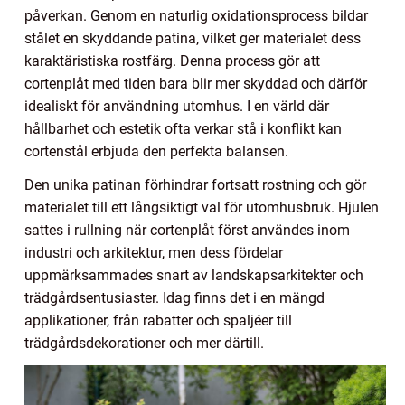
påverkan. Genom en naturlig oxidationsprocess bildar
stålet en skyddande patina, vilket ger materialet dess
karaktäristiska rostfärg. Denna process gör att
cortenplåt med tiden bara blir mer skyddad och därför
idealiskt för användning utomhus. I en värld där
hållbarhet och estetik ofta verkar stå i konflikt kan
cortenstål erbjuda den perfekta balansen.
Den unika patinan förhindrar fortsatt rostning och gör
materialet till ett långsiktigt val för utomhusbruk. Hjulen
sattes i rullning när cortenplåt först användes inom
industri och arkitektur, men dess fördelar
uppmärksammades snart av landskapsarkitekter och
trädgårdsentusiaster. Idag finns det i en mängd
applikationer, från rabatter och spaljéer till
trädgårdsdekorationer och mer därtill.