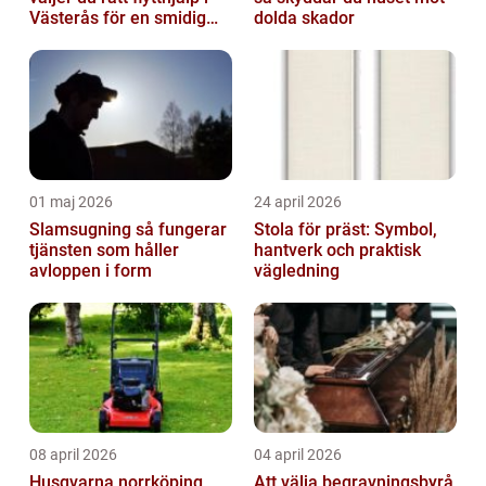
Västerås för en smidig
dolda skador
flytt
01 maj 2026
24 april 2026
Slamsugning så fungerar
Stola för präst: Symbol,
tjänsten som håller
hantverk och praktisk
avloppen i form
vägledning
08 april 2026
04 april 2026
Husqvarna norrköping
Att välja begravningsbyrå