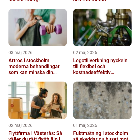
03 maj 2026
02 maj 2026
Artros i stockholm
Legotillverkning nyckeln
moderna behandlingar
till flexibel och
som kan minska din
kostnadseffektiv
smärta
produktion
02 maj 2026
01 maj 2026
Flyttfirma i Västerås: Så
Fuktmätning i stockholm
väljer du rätt flytthjälp i
så skyddar du huset mot