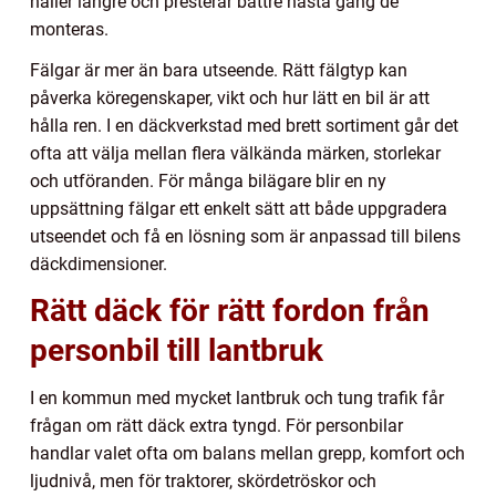
håller längre och presterar bättre nästa gång de
monteras.
Fälgar är mer än bara utseende. Rätt fälgtyp kan
påverka köregenskaper, vikt och hur lätt en bil är att
hålla ren. I en däckverkstad med brett sortiment går det
ofta att välja mellan flera välkända märken, storlekar
och utföranden. För många bilägare blir en ny
uppsättning fälgar ett enkelt sätt att både uppgradera
utseendet och få en lösning som är anpassad till bilens
däckdimensioner.
Rätt däck för rätt fordon från
personbil till lantbruk
I en kommun med mycket lantbruk och tung trafik får
frågan om rätt däck extra tyngd. För personbilar
handlar valet ofta om balans mellan grepp, komfort och
ljudnivå, men för traktorer, skördetröskor och