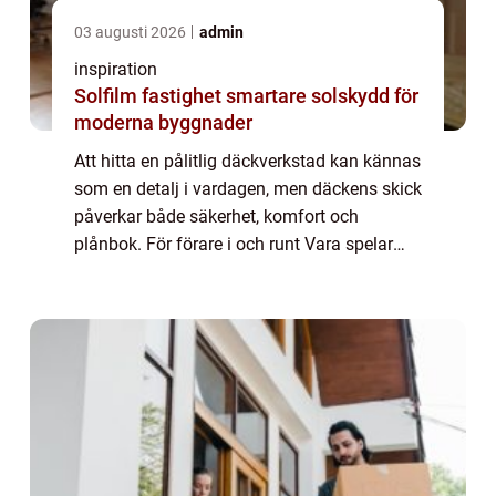
03 augusti 2026
admin
inspiration
Solfilm fastighet smartare solskydd för
moderna byggnader
Att hitta en pålitlig däckverkstad kan kännas
som en detalj i vardagen, men däckens skick
påverkar både säkerhet, komfort och
plånbok. För förare i och runt Vara spelar
valet av verkstad en extra stor roll, eftersom
många kombinerar vardagsbilande me...