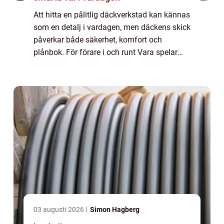
Att hitta en pålitlig däckverkstad kan kännas
som en detalj i vardagen, men däckens skick
påverkar både säkerhet, komfort och
plånbok. För förare i och runt Vara spelar
valet av verkstad en extra stor roll, eftersom
många kombinerar vardagsbilande me...
03 augusti 2026
Simon Hagberg