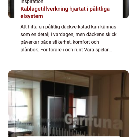
inspiration
Kablagetillverkning hjärtat i pålitliga
elsystem
Att hitta en pålitlig däckverkstad kan kännas
som en detalj i vardagen, men däckens skick
påverkar både säkerhet, komfort och
plånbok. För förare i och runt Vara spelar
valet av verkstad en extra stor roll, eftersom
många kombinerar vardagsbilande me...