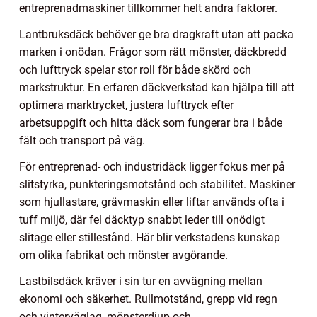
entreprenadmaskiner tillkommer helt andra faktorer.
Lantbruksdäck behöver ge bra dragkraft utan att packa
marken i onödan. Frågor som rätt mönster, däckbredd
och lufttryck spelar stor roll för både skörd och
markstruktur. En erfaren däckverkstad kan hjälpa till att
optimera marktrycket, justera lufttryck efter
arbetsuppgift och hitta däck som fungerar bra i både
fält och transport på väg.
För entreprenad- och industridäck ligger fokus mer på
slitstyrka, punkteringsmotstånd och stabilitet. Maskiner
som hjullastare, grävmaskin eller liftar används ofta i
tuff miljö, där fel däcktyp snabbt leder till onödigt
slitage eller stillestånd. Här blir verkstadens kunskap
om olika fabrikat och mönster avgörande.
Lastbilsdäck kräver i sin tur en avvägning mellan
ekonomi och säkerhet. Rullmotstånd, grepp vid regn
och vinterväglag, mönsterdjup och