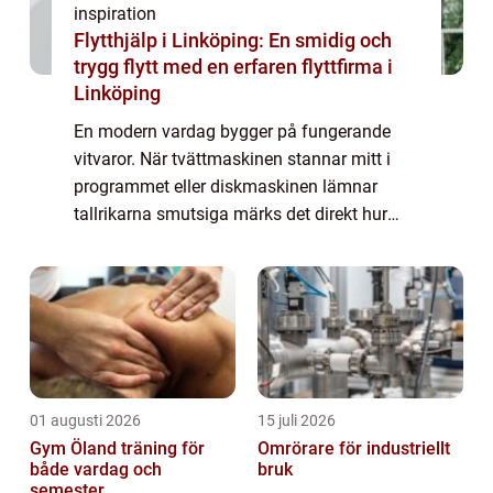
inspiration
Flytthjälp i Linköping: En smidig och
trygg flytt med en erfaren flyttfirma i
Linköping
En modern vardag bygger på fungerande
vitvaror. När tvättmaskinen stannar mitt i
programmet eller diskmaskinen lämnar
tallrikarna smutsiga märks det direkt hur
beroende många är av sina maskiner.
Professionell Whi...
01 augusti 2026
15 juli 2026
Gym Öland träning för
Omrörare för industriellt
både vardag och
bruk
semester