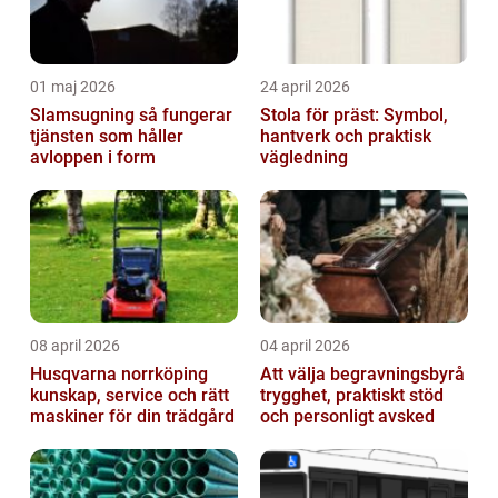
01 maj 2026
24 april 2026
Slamsugning så fungerar
Stola för präst: Symbol,
tjänsten som håller
hantverk och praktisk
avloppen i form
vägledning
08 april 2026
04 april 2026
Husqvarna norrköping
Att välja begravningsbyrå
kunskap, service och rätt
trygghet, praktiskt stöd
maskiner för din trädgård
och personligt avsked