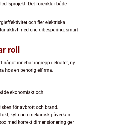
cellsprojekt. Det förenklar både
ieffektivitet och fler elektriska
etar aktivt med energibesparing, smart
r roll
rt något innebär ingrepp i elnätet, ny
ma hos en behörig elfirma.
r både ekonomiskt och
risken för avbrott och brand.
 fukt, kyla och mekanisk påverkan.
dbox med korrekt dimensionering ger