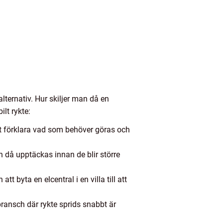
lternativ. Hur skiljer man då en
lt rykte:
 att förklara vad som behöver göras och
an då upptäckas innan de blir större
tt byta en elcentral i en villa till att
nsch där rykte sprids snabbt är