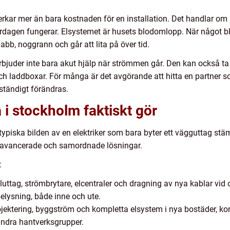
erkar mer än bara kostnaden för en installation. Det handlar om s
dagen fungerar. Elsystemet är husets blodomlopp. När något blir 
abb, noggrann och går att lita på över tid.
bjuder inte bara akut hjälp när strömmen går. Den kan också ta e
r och laddboxar. För många är det avgörande att hitta en partner 
ständigt förändras.
 i stockholm faktiskt gör
typiska bilden av en elektriker som bara byter ett vägguttag stäm
r avancerade och samordnade lösningar.
:
 eluttag, strömbrytare, elcentraler och dragning av nya kablar vi
elysning, både inne och ute.
jektering, byggström och kompletta elsystem i nya bostäder, kon
andra hantverksgrupper.