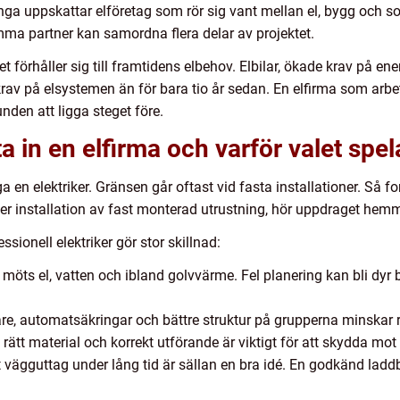
ga uppskattar elföretag som rör sig vant mellan el, bygg och sol
a partner kan samordna flera delar av projektet.
 förhåller sig till framtidens elbehov. Elbilar, ökade krav på energ
krav på elsystemen än för bara tio år sedan. En elfirma som arb
nden att ligga steget före.
ta in en elfirma och varför valet spela
 en elektriker. Gränsen går oftast vid fasta installationer. Så fo
ller installation av fast monterad utrustning, hör uppdraget hem
sionell elektriker gör stor skillnad:
öts el, vatten och ibland golvvärme. Fel planering kan bli dy
tare, automatsäkringar och bättre struktur på grupperna minskar 
ätt material och korrekt utförande är viktigt för att skydda mot
gt vägguttag under lång tid är sällan en bra idé. En godkänd lad