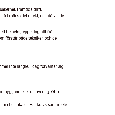
äkerhet, framtida drift,
fel märks det direkt, och då vill de
tt helhetsgrepp kring allt från
som förstår både tekniken och de
mer inte längre. I dag förväntar sig
d ombyggnad eller renovering. Ofta
tor eller lokaler. Här krävs samarbete