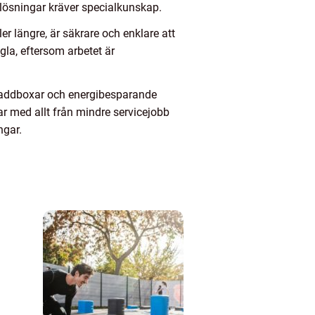
rilösningar kräver specialkunskap.
ler längre, är säkrare och enklare att
la, eftersom arbetet är
, laddboxar och energibesparande
r med allt från mindre servicejobb
ngar.