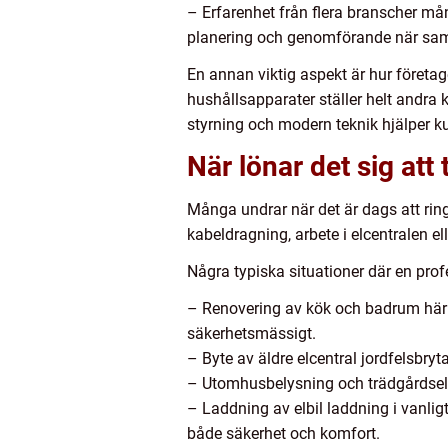
– Erfarenhet från flera branscher mån
planering och genomförande när samm
En annan viktig aspekt är hur företaget
hushållsapparater ställer helt andra 
styrning och modern teknik hjälper ku
När lönar det sig att 
Många undrar när det är dags att ringa
kabeldragning, arbete i elcentralen e
Några typiska situationer där en profes
– Renovering av kök och badrum här m
säkerhetsmässigt.
– Byte av äldre elcentral jordfelsbry
– Utomhusbelysning och trädgårdsel r
– Laddning av elbil laddning i vanli
både säkerhet och komfort.