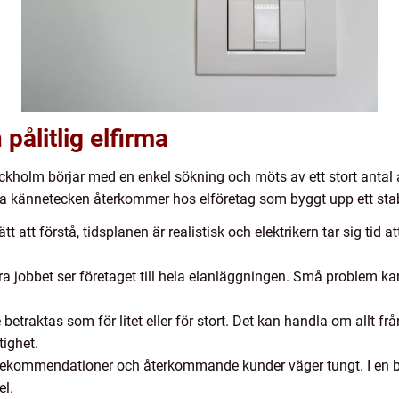
pålitlig elfirma
ockholm börjar med en enkel sökning och möts av ett stort antal a
iga kännetecken återkommer hos elföretag som byggt upp ett stabi
t att förstå, tidsplanen är realistisk och elektrikern tar sig tid
göra jobbet ser företaget till hela elanläggningen. Små problem k
betraktas som för litet eller för stort. Det kan handla om allt från a
tighet.
kommendationer och återkommande kunder väger tungt. I en bra
el.