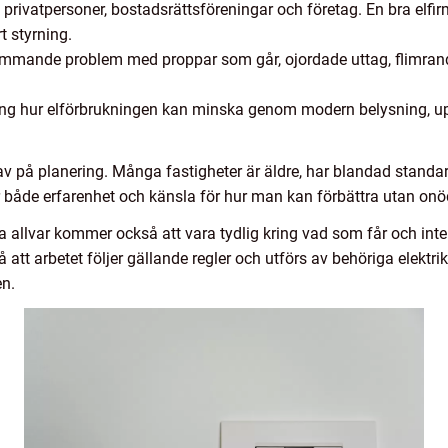
s privatpersoner, bostadsrättsföreningar och företag. En bra elfi
t styrning.
ommande problem med proppar som går, ojordade uttag, flimran
ring hur elförbrukningen kan minska genom modern belysning, upp
av på planering. Många fastigheter är äldre, har blandad standa
 både erfarenhet och känsla för hur man kan förbättra utan onö
a allvar kommer också att vara tydlig kring vad som får och int
att arbetet följer gällande regler och utförs av behöriga elektr
en.