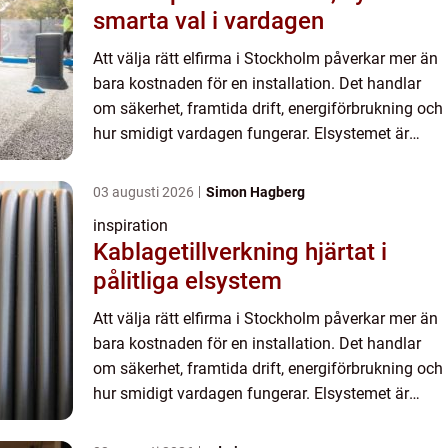
smarta val i vardagen
Att välja rätt elfirma i Stockholm påverkar mer än
bara kostnaden för en installation. Det handlar
om säkerhet, framtida drift, energiförbrukning och
hur smidigt vardagen fungerar. Elsystemet är
husets blodomlopp. När något blir fel märks det
direkt,...
03 augusti 2026
Simon Hagberg
inspiration
Kablagetillverkning hjärtat i
pålitliga elsystem
Att välja rätt elfirma i Stockholm påverkar mer än
bara kostnaden för en installation. Det handlar
om säkerhet, framtida drift, energiförbrukning och
hur smidigt vardagen fungerar. Elsystemet är
husets blodomlopp. När något blir fel märks det
direkt,...