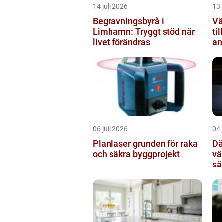
14 juli 2026
13 
Begravningsbyrå i
Vä
Limhamn: Tryggt stöd när
ti
livet förändras
an
06 juli 2026
04 
Planlaser grunden för raka
Dä
och säkra byggprojekt
vä
sä