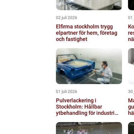
02 juli 2026
01 
Elfirma stockholm trygg
Ko
elpartner för hem, företag
resulta
och fastighet
nä
01 juli 2026
30 
Pulverlackering i
Ma
Stockholm: Hållbar
gu
ytbehandling för industri
hä
och privatpersoner