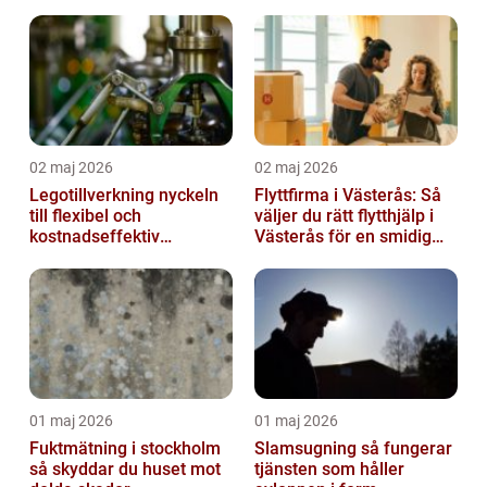
smärta
02 maj 2026
02 maj 2026
Legotillverkning nyckeln
Flyttfirma i Västerås: Så
till flexibel och
väljer du rätt flytthjälp i
kostnadseffektiv
Västerås för en smidig
produktion
flytt
01 maj 2026
01 maj 2026
Fuktmätning i stockholm
Slamsugning så fungerar
så skyddar du huset mot
tjänsten som håller