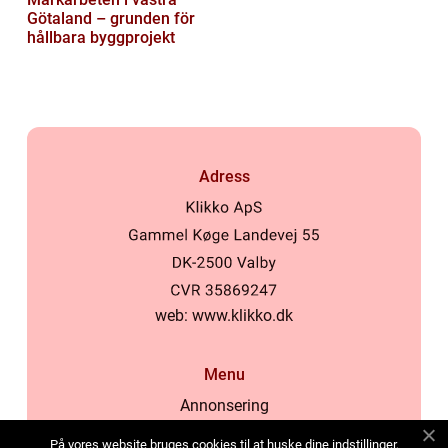
Götaland – grunden för
hållbara byggprojekt
Adress
web:
www.klikko.dk
Menu
Annonsering
Om oss
På vores website bruges cookies til at huske dine indstillinger,