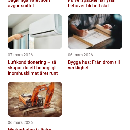
Sågklinga valet som
Pulverspackel när ytan
avgör snittet
behöver bli helt slät
07 mars 2026
06 mars 2026
Luftkonditionering – så
Bygga hus: Från dröm till
skapar du ett behagligt
verklighet
inomhusklimat året runt
06 mars 2026
Markarbeten i västra