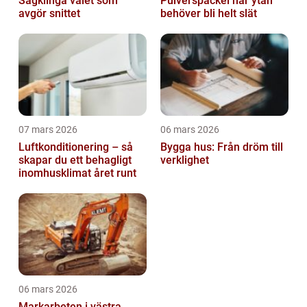
Sågklinga valet som
Pulverspackel när ytan
avgör snittet
behöver bli helt slät
07 mars 2026
06 mars 2026
Luftkonditionering – så
Bygga hus: Från dröm till
skapar du ett behagligt
verklighet
inomhusklimat året runt
06 mars 2026
Markarbeten i västra