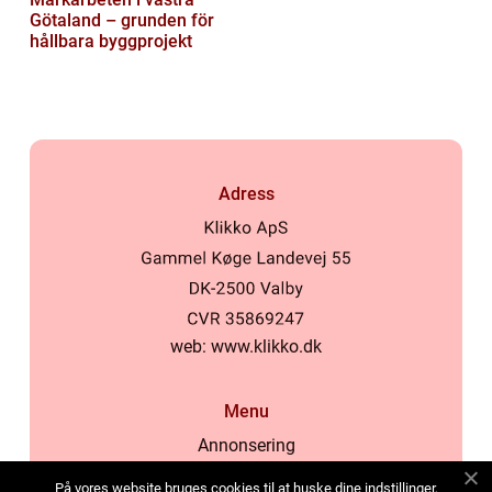
Götaland – grunden för
hållbara byggprojekt
Adress
web:
www.klikko.dk
Menu
Annonsering
Om oss
På vores website bruges cookies til at huske dine indstillinger,