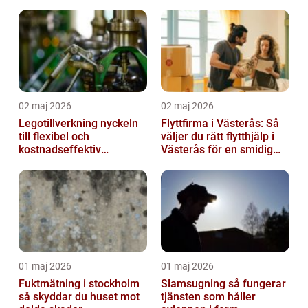
smärta
02 maj 2026
02 maj 2026
Legotillverkning nyckeln
Flyttfirma i Västerås: Så
till flexibel och
väljer du rätt flytthjälp i
kostnadseffektiv
Västerås för en smidig
produktion
flytt
01 maj 2026
01 maj 2026
Fuktmätning i stockholm
Slamsugning så fungerar
så skyddar du huset mot
tjänsten som håller