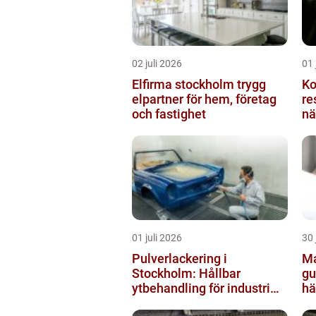
02 juli 2026
01 
Elfirma stockholm trygg
Ko
elpartner för hem, företag
resulta
och fastighet
nä
01 juli 2026
30 
Pulverlackering i
Ma
Stockholm: Hållbar
gu
ytbehandling för industri
hä
och privatpersoner