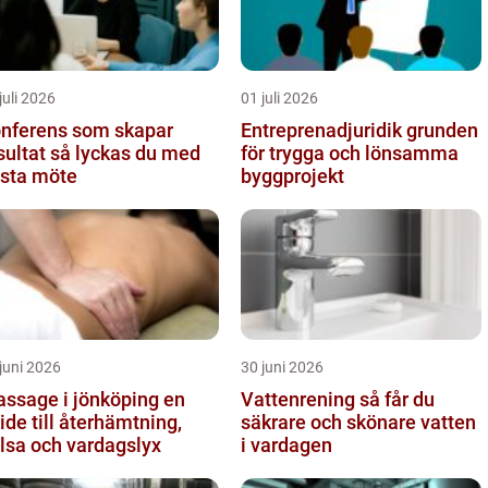
juli 2026
01 juli 2026
nferens som skapar
Entreprenadjuridik grunden
t så lyckas du med
för trygga och lönsamma
sta möte
byggprojekt
juni 2026
30 juni 2026
ssage i jönköping en
Vattenrening så får du
ide till återhämtning,
säkrare och skönare vatten
lsa och vardagslyx
i vardagen