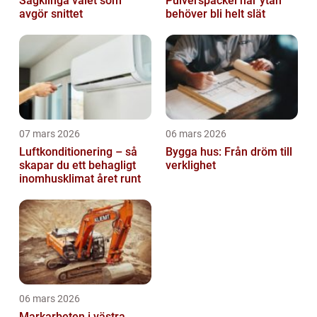
Sågklinga valet som
Pulverspackel när ytan
avgör snittet
behöver bli helt slät
07 mars 2026
06 mars 2026
Luftkonditionering – så
Bygga hus: Från dröm till
skapar du ett behagligt
verklighet
inomhusklimat året runt
06 mars 2026
Markarbeten i västra