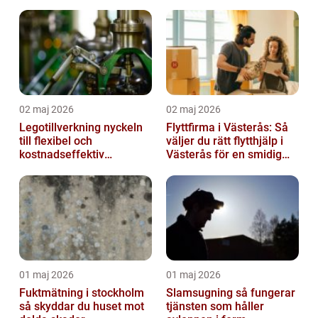
smärta
02 maj 2026
02 maj 2026
Legotillverkning nyckeln
Flyttfirma i Västerås: Så
till flexibel och
väljer du rätt flytthjälp i
kostnadseffektiv
Västerås för en smidig
produktion
flytt
01 maj 2026
01 maj 2026
Fuktmätning i stockholm
Slamsugning så fungerar
så skyddar du huset mot
tjänsten som håller