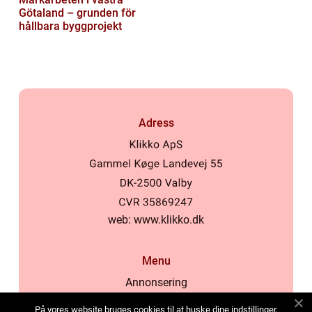
Götaland – grunden för
hållbara byggprojekt
Adress
web:
www.klikko.dk
Menu
Annonsering
Om oss
På vores website bruges cookies til at huske dine indstillinger,