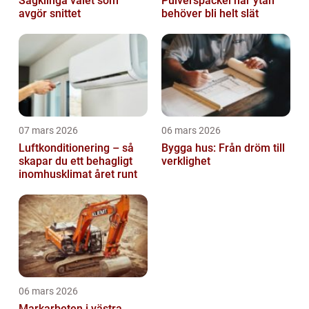
Sågklinga valet som
Pulverspackel när ytan
avgör snittet
behöver bli helt slät
07 mars 2026
06 mars 2026
Luftkonditionering – så
Bygga hus: Från dröm till
skapar du ett behagligt
verklighet
inomhusklimat året runt
06 mars 2026
Markarbeten i västra