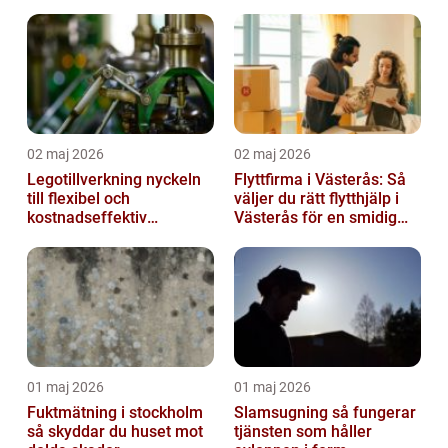
smärta
02 maj 2026
02 maj 2026
Legotillverkning nyckeln
Flyttfirma i Västerås: Så
till flexibel och
väljer du rätt flytthjälp i
kostnadseffektiv
Västerås för en smidig
produktion
flytt
01 maj 2026
01 maj 2026
Fuktmätning i stockholm
Slamsugning så fungerar
så skyddar du huset mot
tjänsten som håller