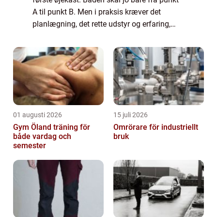
A til punkt B. Men i praksis kræver det
planlægning, det rette udstyr og erfaring,
hvis du vil undgå skader, forsinkelser og
unødige omkostninger. Når transport af ...
01 augusti 2026
15 juli 2026
Gym Öland träning för
Omrörare för industriellt
både vardag och
bruk
semester