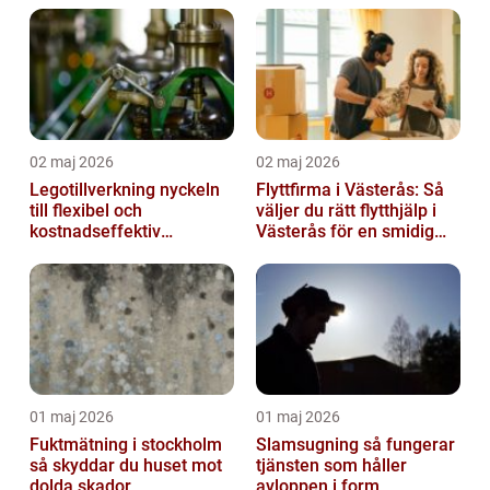
02 maj 2026
02 maj 2026
Legotillverkning nyckeln
Flyttfirma i Västerås: Så
till flexibel och
väljer du rätt flytthjälp i
kostnadseffektiv
Västerås för en smidig
produktion
flytt
01 maj 2026
01 maj 2026
Fuktmätning i stockholm
Slamsugning så fungerar
så skyddar du huset mot
tjänsten som håller
dolda skador
avloppen i form