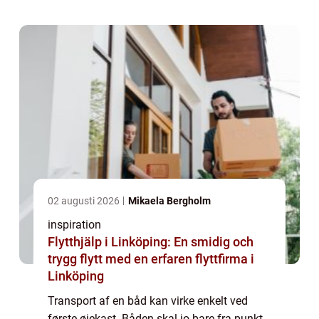
unødige omkostninger. Når transport af ...
02 augusti 2026
Mikaela Bergholm
inspiration
Flytthjälp i Linköping: En smidig och
trygg flytt med en erfaren flyttfirma i
Linköping
Transport af en båd kan virke enkelt ved
første øjekast. Båden skal jo bare fra punkt