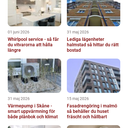
01 juni 2026
31 maj 2026
Whirlpool service - så får
Lediga lägenheter
du vitvarorna att hålla
halmstad så hittar du rätt
längre
bostad
31 maj 2026
15 maj 2026
Värmepump i Skåne -
Fasadrengöring i malmö
smart uppvärmning för
så behåller du huset
både plånbok och klimat
fräscht och hållbart