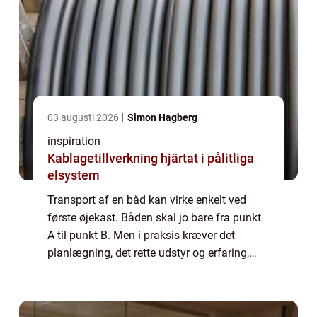
03 augusti 2026
Simon Hagberg
inspiration
Kablagetillverkning hjärtat i pålitliga
elsystem
Transport af en båd kan virke enkelt ved
første øjekast. Båden skal jo bare fra punkt
A til punkt B. Men i praksis kræver det
planlægning, det rette udstyr og erfaring,
hvis du vil undgå skader, forsinkelser og
unødige omkostninger. Når transport af ...