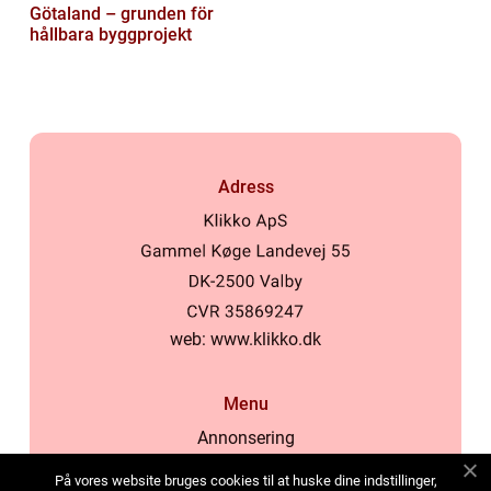
Götaland – grunden för
hållbara byggprojekt
Adress
web:
www.klikko.dk
Menu
Annonsering
Om oss
På vores website bruges cookies til at huske dine indstillinger,