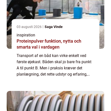
03 augusti 2026
Saga Vinde
inspiration
Proteinpulver funktion, nytta och
smarta val i vardagen
Transport af en båd kan virke enkelt ved
første øjekast. Båden skal jo bare fra punkt
A til punkt B. Men i praksis kræver det
planlægning, det rette udstyr og erfaring,
hvis du vil undgå skader, forsinkelser og
unødige omkostninger. Når transport af ...