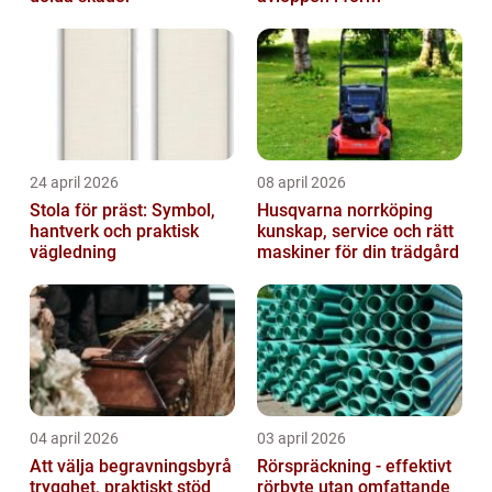
24 april 2026
08 april 2026
Stola för präst: Symbol,
Husqvarna norrköping
hantverk och praktisk
kunskap, service och rätt
vägledning
maskiner för din trädgård
04 april 2026
03 april 2026
Att välja begravningsbyrå
Rörspräckning - effektivt
trygghet, praktiskt stöd
rörbyte utan omfattande