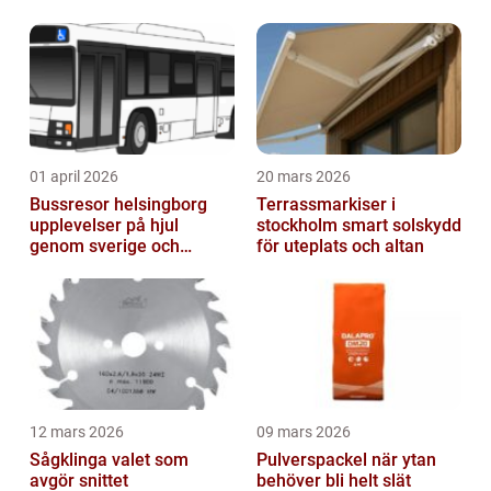
01 april 2026
20 mars 2026
Bussresor helsingborg
Terrassmarkiser i
upplevelser på hjul
stockholm smart solskydd
genom sverige och
för uteplats och altan
europa
12 mars 2026
09 mars 2026
Sågklinga valet som
Pulverspackel när ytan
avgör snittet
behöver bli helt slät