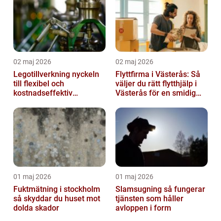
02 maj 2026
02 maj 2026
Legotillverkning nyckeln
Flyttfirma i Västerås: Så
till flexibel och
väljer du rätt flytthjälp i
kostnadseffektiv
Västerås för en smidig
produktion
flytt
01 maj 2026
01 maj 2026
Fuktmätning i stockholm
Slamsugning så fungerar
så skyddar du huset mot
tjänsten som håller
dolda skador
avloppen i form