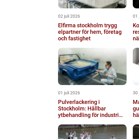
02 juli 2026
01 
Elfirma stockholm trygg
Ko
elpartner för hem, företag
resulta
och fastighet
nä
01 juli 2026
30 
Pulverlackering i
Ma
Stockholm: Hållbar
gu
ytbehandling för industri
hä
och privatpersoner