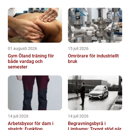
dokument som handlar om lagar och
paragrafer. Eller om någon försöker at...
01 augusti 2026
15 juli 2026
Gym Öland träning för
Omrörare för industriellt
både vardag och
bruk
semester
14 juli 2026
14 juli 2026
Arbetsbyxor för dam i
Begravningsbyrå i
stretch: Funktion,
Limhamn: Tryggt stöd när