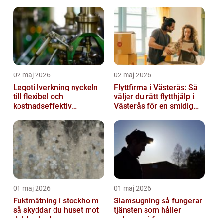
smärta
02 maj 2026
02 maj 2026
Legotillverkning nyckeln
Flyttfirma i Västerås: Så
till flexibel och
väljer du rätt flytthjälp i
kostnadseffektiv
Västerås för en smidig
produktion
flytt
01 maj 2026
01 maj 2026
Fuktmätning i stockholm
Slamsugning så fungerar
så skyddar du huset mot
tjänsten som håller