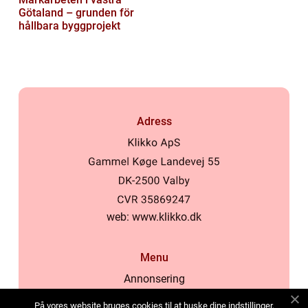
Götaland – grunden för
hållbara byggprojekt
Adress
web:
www.klikko.dk
Menu
Annonsering
Om oss
På vores website bruges cookies til at huske dine indstillinger,