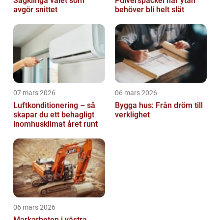
Sågklinga valet som
Pulverspackel när ytan
avgör snittet
behöver bli helt slät
07 mars 2026
06 mars 2026
Luftkonditionering – så
Bygga hus: Från dröm till
skapar du ett behagligt
verklighet
inomhusklimat året runt
06 mars 2026
Markarbeten i västra