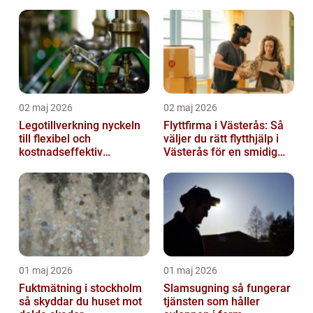
smärta
02 maj 2026
02 maj 2026
Legotillverkning nyckeln
Flyttfirma i Västerås: Så
till flexibel och
väljer du rätt flytthjälp i
kostnadseffektiv
Västerås för en smidig
produktion
flytt
01 maj 2026
01 maj 2026
Fuktmätning i stockholm
Slamsugning så fungerar
så skyddar du huset mot
tjänsten som håller