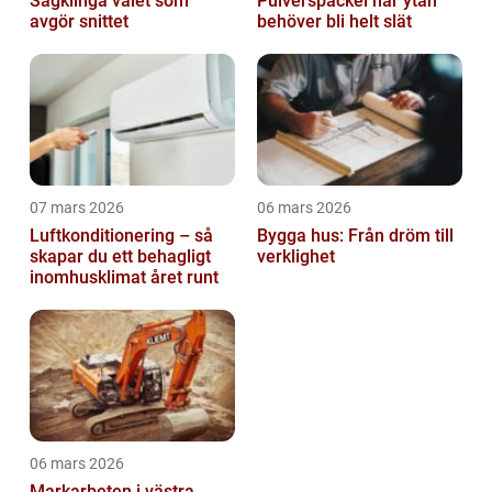
Sågklinga valet som
Pulverspackel när ytan
avgör snittet
behöver bli helt slät
07 mars 2026
06 mars 2026
Luftkonditionering – så
Bygga hus: Från dröm till
skapar du ett behagligt
verklighet
inomhusklimat året runt
06 mars 2026
Markarbeten i västra