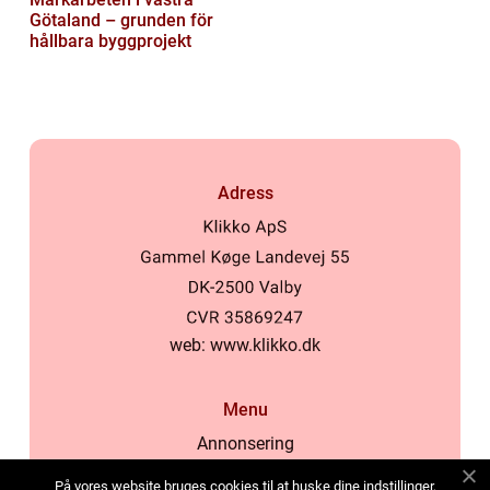
Götaland – grunden för
hållbara byggprojekt
Adress
web:
www.klikko.dk
Menu
Annonsering
Om oss
På vores website bruges cookies til at huske dine indstillinger,