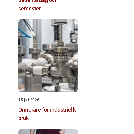
både vardag och
semester
15 juli 2026
Omrörare för industriellt
bruk