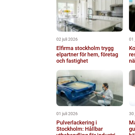
02 juli 2026
01 
Elfirma stockholm trygg
Ko
elpartner för hem, företag
resulta
och fastighet
nä
01 juli 2026
30 
Pulverlackering i
Ma
Stockholm: Hållbar
gu