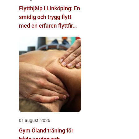
Flytthjälp i Linköping: En
smidig och trygg flytt
med en erfaren flyttfirma
i Linköping
01 augusti 2026
Gym Öland träning för