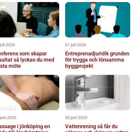
juli 2026
01 juli 2026
nferens som skapar
Entreprenadjuridik grunden
t så lyckas du med
för trygga och lönsamma
sta möte
byggprojekt
juni 2026
30 juni 2026
ssage i jönköping en
Vattenrening så får du