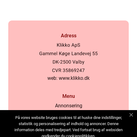
Adress
web:
www.klikko.dk
Menu
Annonsering
Om oss
På vores website bruges cookies til at huske dine indstillinger,
Cookies
statistik og personalisering af indhold og annoncer. Denne
information deles med tredjepart. Ved fortsat brug af websiden
Kontakta oss
godkender du cookiepolitikken.