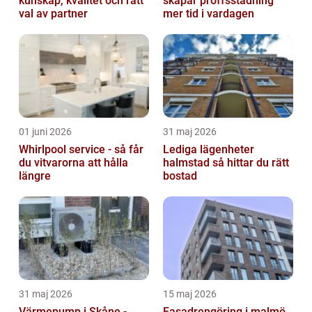
kunskap, kvalitet och rätt
skapar proffsstädning
val av partner
mer tid i vardagen
01 juni 2026
31 maj 2026
Whirlpool service - så får
Lediga lägenheter
du vitvarorna att hålla
halmstad så hittar du rätt
längre
bostad
31 maj 2026
15 maj 2026
Värmepump i Skåne -
Fasadrengöring i malmö