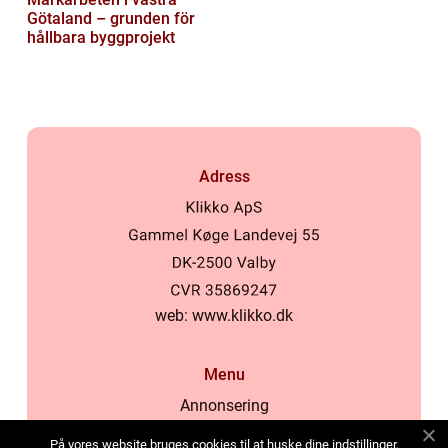
Götaland – grunden för
hållbara byggprojekt
Adress
web:
www.klikko.dk
Menu
Annonsering
Om oss
På vores website bruges cookies til at huske dine indstillinger,