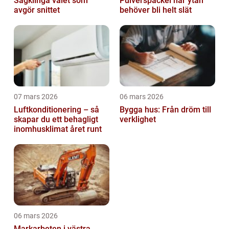
Sågklinga valet som
Pulverspackel när ytan
avgör snittet
behöver bli helt slät
07 mars 2026
06 mars 2026
Luftkonditionering – så
Bygga hus: Från dröm till
skapar du ett behagligt
verklighet
inomhusklimat året runt
06 mars 2026
Markarbeten i västra