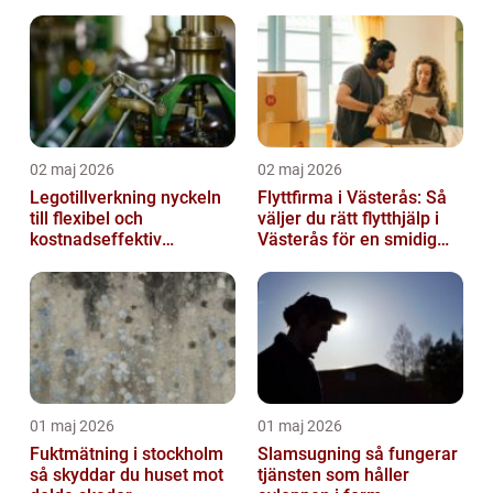
smärta
02 maj 2026
02 maj 2026
Legotillverkning nyckeln
Flyttfirma i Västerås: Så
till flexibel och
väljer du rätt flytthjälp i
kostnadseffektiv
Västerås för en smidig
produktion
flytt
01 maj 2026
01 maj 2026
Fuktmätning i stockholm
Slamsugning så fungerar
så skyddar du huset mot
tjänsten som håller