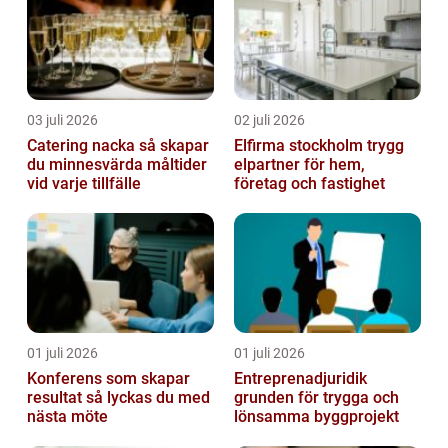
03 juli 2026
02 juli 2026
Catering nacka så skapar
Elfirma stockholm trygg
du minnesvärda måltider
elpartner för hem,
vid varje tillfälle
företag och fastighet
01 juli 2026
01 juli 2026
Konferens som skapar
Entreprenadjuridik
resultat så lyckas du med
grunden för trygga och
nästa möte
lönsamma byggprojekt