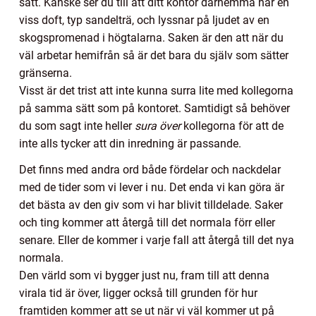
sätt. Kanske ser du till att ditt kontor därhemma har en
viss doft, typ sandelträ, och lyssnar på ljudet av en
skogspromenad i högtalarna. Saken är den att när du
väl arbetar hemifrån så är det bara du själv som sätter
gränserna.
Visst är det trist att inte kunna surra lite med kollegorna
på samma sätt som på kontoret. Samtidigt så behöver
du som sagt inte heller
sura över
kollegorna för att de
inte alls tycker att din inredning är passande.
Det finns med andra ord både fördelar och nackdelar
med de tider som vi lever i nu. Det enda vi kan göra är
det bästa av den giv som vi har blivit tilldelade. Saker
och ting kommer att återgå till det normala förr eller
senare. Eller de kommer i varje fall att återgå till det nya
normala.
Den värld som vi bygger just nu, fram till att denna
virala tid är över, ligger också till grunden för hur
framtiden kommer att se ut när vi väl kommer ut på