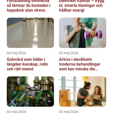
Flyttstädning vimmerby
Elektriker Kalmar – trygg
så lämnar du bostaden i
el, smarta lösningar och
toppskick utan stress
hållbar energi
04 maj 2026
03 maj 2026
Golvvård som håller i
Artros i stockholm
längden kunskap, rutin
moderna behandlingar
och rätt metod
som kan minska din
smärta
02 maj 2026
02 maj 2026