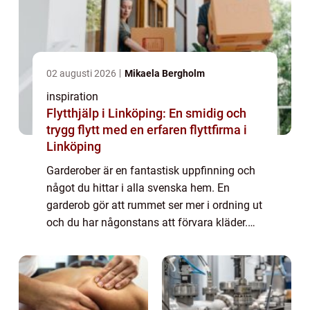
02 augusti 2026
Mikaela Bergholm
inspiration
Flytthjälp i Linköping: En smidig och
trygg flytt med en erfaren flyttfirma i
Linköping
Garderober är en fantastisk uppfinning och
något du hittar i alla svenska hem. En
garderob gör att rummet ser mer i ordning ut
och du har någonstans att förvara kläder.
Det finns förstås mycket annat förutom
kläder som du kan förvara i garderoben.
De...