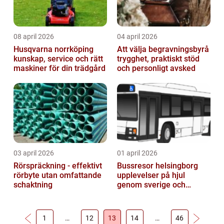
08 april 2026
04 april 2026
Husqvarna norrköping
Att välja begravningsbyrå
kunskap, service och rätt
trygghet, praktiskt stöd
maskiner för din trädgård
och personligt avsked
03 april 2026
01 april 2026
Rörspräckning - effektivt
Bussresor helsingborg
rörbyte utan omfattande
upplevelser på hjul
schaktning
genom sverige och
europa
1
…
12
13
14
…
46