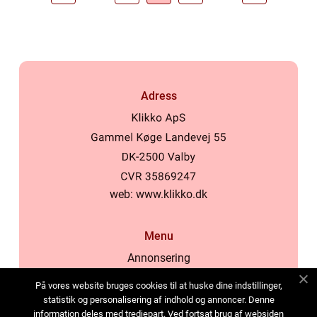
Adress
web:
www.klikko.dk
Menu
Annonsering
Om oss
På vores website bruges cookies til at huske dine indstillinger,
Cookies
statistik og personalisering af indhold og annoncer. Denne
information deles med tredjepart. Ved fortsat brug af websiden
Kontakta oss