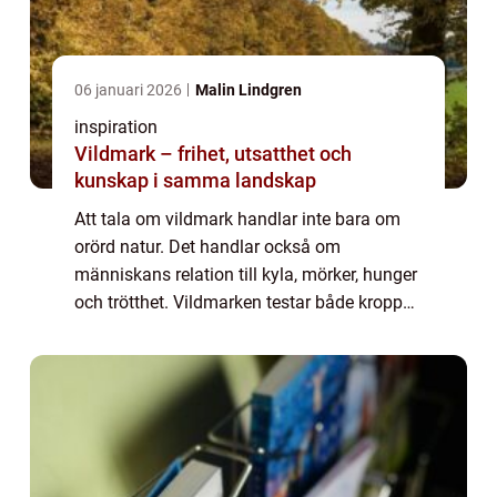
06 januari 2026
Malin Lindgren
inspiration
Vildmark – frihet, utsatthet och
kunskap i samma landskap
Att tala om vildmark handlar inte bara om
orörd natur. Det handlar också om
människans relation till kyla, mörker, hunger
och trötthet. Vildmarken testar både kropp
och omdöme. Samtidigt ger den ett lugn
som m&ari...