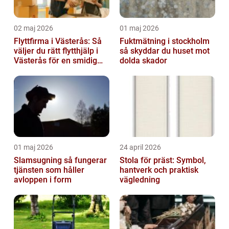
02 maj 2026
01 maj 2026
Flyttfirma i Västerås: Så
Fuktmätning i stockholm
väljer du rätt flytthjälp i
så skyddar du huset mot
Västerås för en smidig
dolda skador
flytt
01 maj 2026
24 april 2026
Slamsugning så fungerar
Stola för präst: Symbol,
tjänsten som håller
hantverk och praktisk
avloppen i form
vägledning