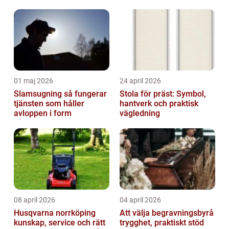
flytt
01 maj 2026
24 april 2026
Slamsugning så fungerar
Stola för präst: Symbol,
tjänsten som håller
hantverk och praktisk
avloppen i form
vägledning
08 april 2026
04 april 2026
Husqvarna norrköping
Att välja begravningsbyrå
kunskap, service och rätt
trygghet, praktiskt stöd