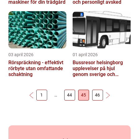
maskiner för din trädgård
och personligt avsked
03 april 2026
01 april 2026
Rörspräckning - effektivt
Bussresor helsingborg
rörbyte utan omfattande
upplevelser på hjul
schaktning
genom sverige och
europa
1
…
44
45
46