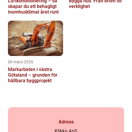
Luftkonditionering – så
Bygga hus: Från dröm till
skapar du ett behagligt
verklighet
inomhusklimat året runt
06 mars 2026
Markarbeten i västra
Götaland – grunden för
hållbara byggprojekt
Adress