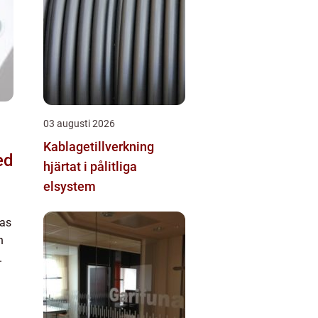
03 augusti 2026
Kablagetillverkning
ed
hjärtat i pålitliga
elsystem
las
n
.