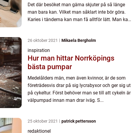
Det där besöket man gärna skjuter på så länge
man bara kan. Vilket man såklart inte bör göra.
Karies i tänderna kan man få alltför lätt. Man kan
tycka att man sköter tänderna exakt så bra man
ska. Me...
26 oktober 2021
Mikaela Bergholm
inspiration
Hur man hittar Norrköpings
bästa pumpar
Medelålders män, men även kvinnor, är de som
företrädesvis drar på sig lycrabyxor och ger sig ut
på cykeltur. Först behöver man se till att cykeln är
välpumpad innan man drar iväg. S...
25 oktober 2021
patrick pettersson
redaktionel