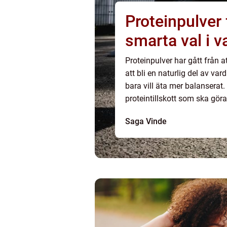
Proteinpulver funktion, nytta och
smarta val i 
Proteinpulver har gått från a
att bli en naturlig del av var
bara vill äta mer balanserat.
proteintillskott som ska göra d
proteinintag varken 
Saga Vinde