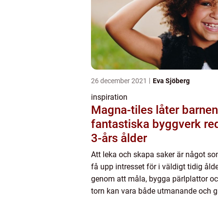
26 december 2021
Eva Sjöberg
inspiration
Magna-tiles låter barne
fantastiska byggverk re
3-års ålder
Att leka och skapa saker är något s
få upp intresset för i väldigt tidig åld
genom att måla, bygga pärlplattor o
torn kan vara både utmanande och g
ett b...