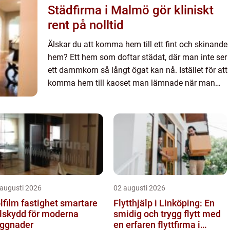
Städfirma i Malmö gör kliniskt
rent på nolltid
Älskar du att komma hem till ett fint och skinande
hem? Ett hem som doftar städat, där man inte ser
ett dammkorn så långt ögat kan nå. Istället för att
komma hem till kaoset man lämnade när man
åkte till jobb, med disk som stod på hög, grus och
damm ...
 augusti 2026
02 augusti 2026
film fastighet smartare
Flytthjälp i Linköping: En
lskydd för moderna
smidig och trygg flytt med
ggnader
en erfaren flyttfirma i