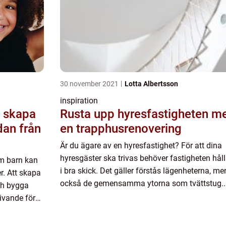
30 november 2021
Lotta Albertsson
inspiration
n skapa
Rusta upp hyresfastigheten m
dan från
en trapphusrenovering
Är du ägare av en hyresfastighet? För att dina
hyresgäster ska trivas behöver fastigheten hål
om barn kan
i bra skick. Det gäller förstås lägenheterna, me
er. Att skapa
också de gemensamma ytorna som tvättstug..
ch bygga
ivande för