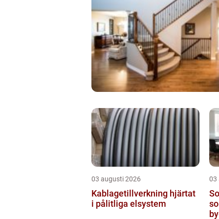
03 augusti 2026
03
Kablagetillverkning hjärtat
Sol
i pålitliga elsystem
so
by