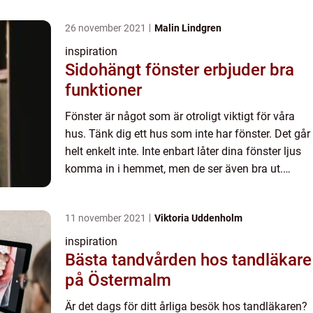
26 november 2021
Malin Lindgren
inspiration
Sidohängt fönster erbjuder bra
funktioner
Fönster är något som är otroligt viktigt för våra
hus. Tänk dig ett hus som inte har fönster. Det går
helt enkelt inte. Inte enbart låter dina fönster ljus
komma in i hemmet, men de ser även bra ut.
Ibland är det viktigt att byta ut fönster, som när ...
11 november 2021
Viktoria Uddenholm
inspiration
Bästa tandvården hos tandläkare
på Östermalm
Är det dags för ditt årliga besök hos tandläkaren?